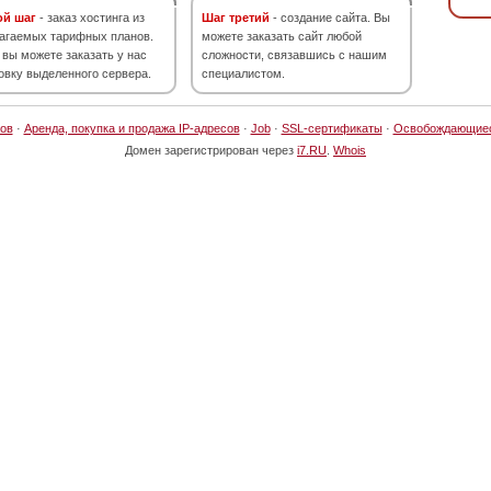
ой шаг
- заказ хостинга из
Шаг третий
- создание сайта. Вы
агаемых тарифных планов.
можете заказать сайт любой
 вы можете заказать у нас
сложности, связавшись с нашим
овку выделенного сервера.
специалистом.
ов
·
Аренда, покупка и продажа IP-адресов
·
Job
·
SSL-сертификаты
·
Освобождающие
Домен зарегистрирован через
i7.RU
.
Whois