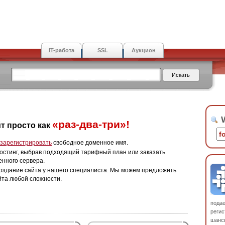
IT-работа
SSL
Аукцион
W
«раз-два-три»!
т просто как
зарегистрировать
свободное доменное имя.
остинг, выбрав подходящий тарифный план или заказать
енного сервера.
оздание сайта у нашего специалиста. Мы можем предложить
йта любой сложности.
пода
регис
шанс