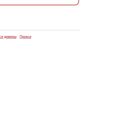
ся домены
·
Прокси